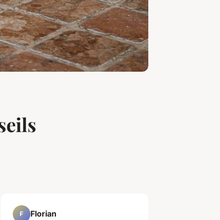
seils
Florian
F