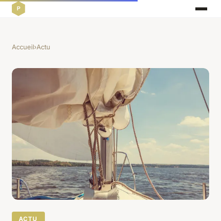
Accueil
›
Actu
ACTU