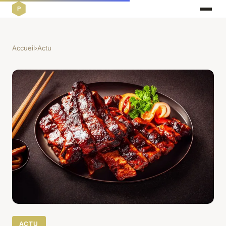
Accueil
›
Actu
ACTU