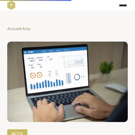
Accueil
›
Actu
ACTU