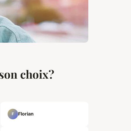
 son choix?
Florian
F