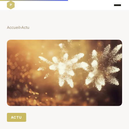
Accueil
›
Actu
ACTU