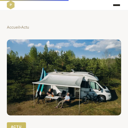
Accueil
›
Actu
ACTU