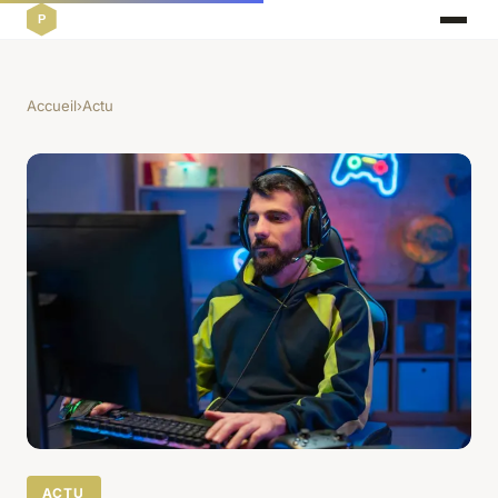
Accueil
›
Actu
ACTU