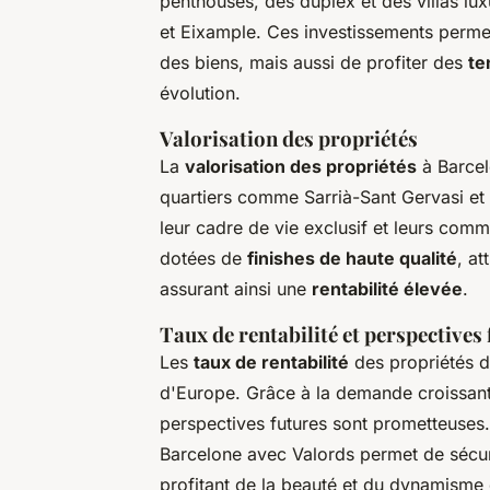
penthouses, des duplex et des villas l
et Eixample. Ces investissements permet
des biens, mais aussi de profiter des
te
évolution.
Valorisation des propriétés
La
valorisation des propriétés
à Barcel
quartiers comme Sarrià-Sant Gervasi et
leur cadre de vie exclusif et leurs com
dotées de
finishes de haute qualité
, at
assurant ainsi une
rentabilité élevée
.
Taux de rentabilité et perspectives
Les
taux de rentabilité
des propriétés de
d'Europe. Grâce à la demande croissan
perspectives futures sont prometteuses.
Barcelone avec Valords permet de sécuri
profitant de la beauté et du dynamisme 