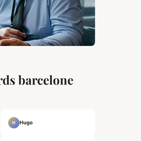
ords barcelone
Hugo
H