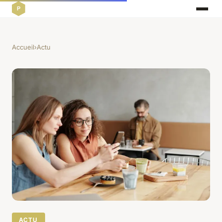
Accueil
›
Actu
ACTU