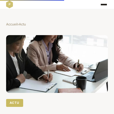
Accueil
›
Actu
ACTU