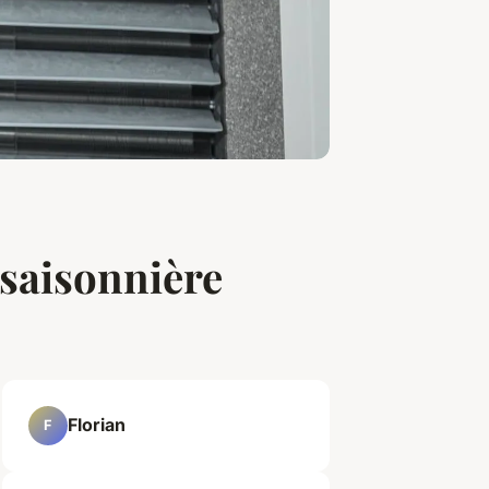
 saisonnière
Florian
F