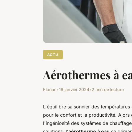
ACTU
Aérothermes à eau
Florian
•
18 janvier 2024
•
2 min de lecture
L'équilibre saisonnier des températures 
pour le confort et la productivité. Alors
l'ingéniosité des systèmes de chauffage 
solutions, l'
aérotherme à eau
se démarq