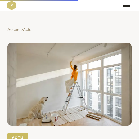
Accueil
›
Actu
ACTU